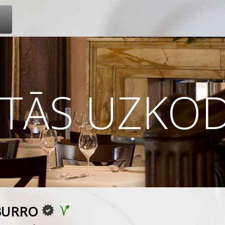
LTĀS UZKO
 BURRO