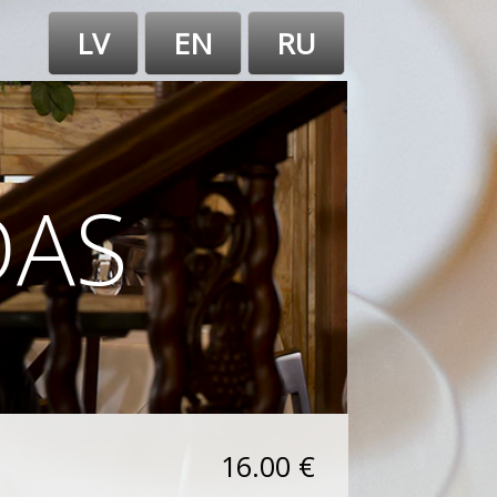
LV
EN
RU
DAS
16.00 €