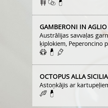
GAMBERONI IN AGLIO 
Austrālijas savvaļas gar
ķiplokiem, Peperoncino p
OCTOPUS ALLA SICILI
Astoņkājis ar kartupeļiem